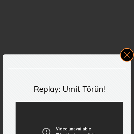
Replay: Ümit Törün!